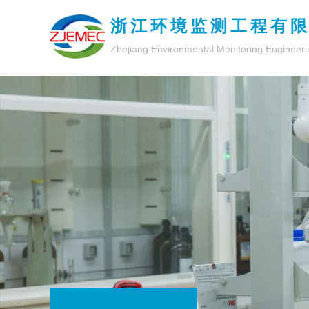
浙江环境监测工程有
Zhejiang Environmental Monitoring Engineeri