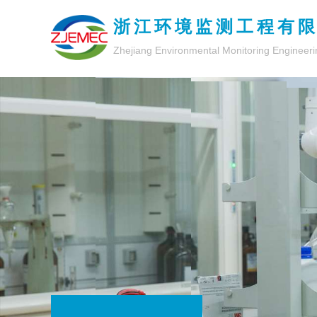
浙江环境监测工程有
Zhejiang Environmental Monitoring Engineeri