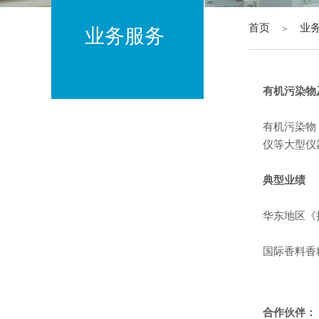
首页
业
＞
业务服务
有机污染物
环境监测
有机污染物
二噁英监测
仪等大型仪
超低排放技术改造监测及评估
典型业绩
环保设施竣工验收监测
华东地区《
LDAR
国际香料香
自动监测服务
技术咨询
有机污染物及重金属监测分析
合作伙伴：